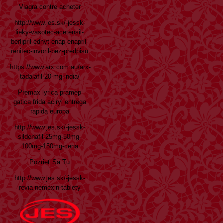
Viagra contre acheter
http://www.jes.sk/-jessk-
lieky-vasotec-acetensil-
berlipril-ednyt-enap-enapril-
renitec-invoril-bez-predpisu
https://www.arx.com.au/arx-
tadalafil-20-mg-india/
Premax lyrica pramep
gatica frida aciryl entrega
rapida europa
http://www.jes.sk/-jessk-
sildenafil-25mg-50mg-
100mg-150mg-cena
Pozrieť Sa Tu
http://www.jes.sk/-jessk-
revia-nemexin-tablety