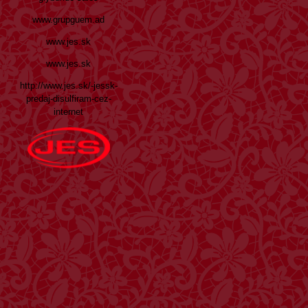
www.grupguem.ad
www.jes.sk
www.jes.sk
http://www.jes.sk/-jessk-
predaj-disulfiram-cez-
internet