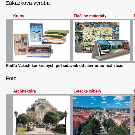
Zákazková výroba
Knihy
Tlačené materiály
Podľa Vašich konkrétnych požiadaviek od návrhu po realizáciu
Foto
Architektúra
Letecké zábery