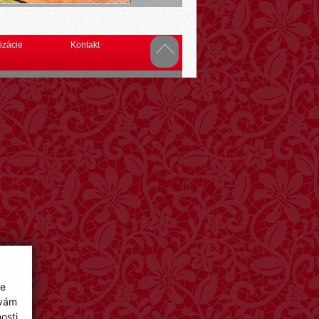
izácie
Kontakt
ie
 vám
osti