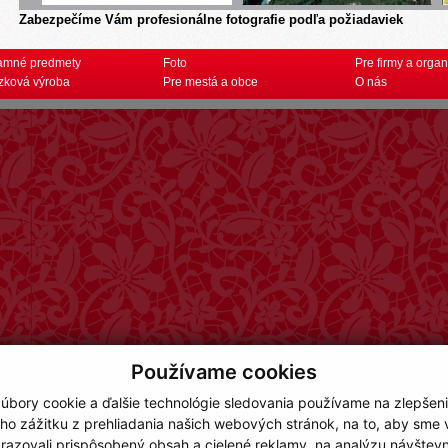
Zabezpečíme Vám profesionálne fotografie podľa požiadaviek
amné predmety
Foto
Pre firmy a organ
zková výroba
Pre mestá a obce
O nás
Používame cookies
úbory cookie a ďalšie technológie sledovania používame na zlepšen
ho zážitku z prehliadania našich webových stránok, na to, aby sme
razovali prispôsobený obsah a cielené reklamy, na analýzu návštevn