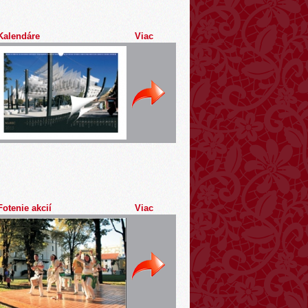
Kalendáre
Viac
Fotenie akcií
Viac