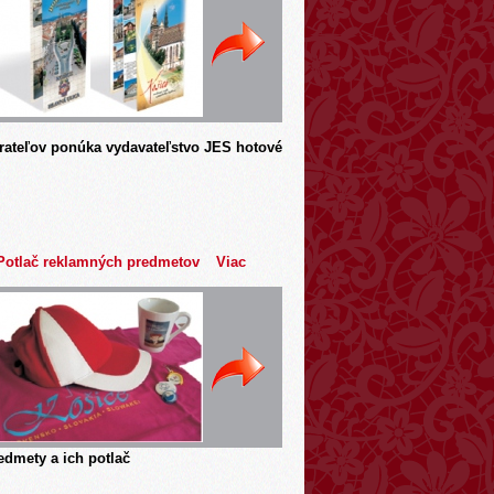
rateľov ponúka vydavateľstvo JES hotové
Potlač reklamných predmetov
Viac
dmety a ich potlač