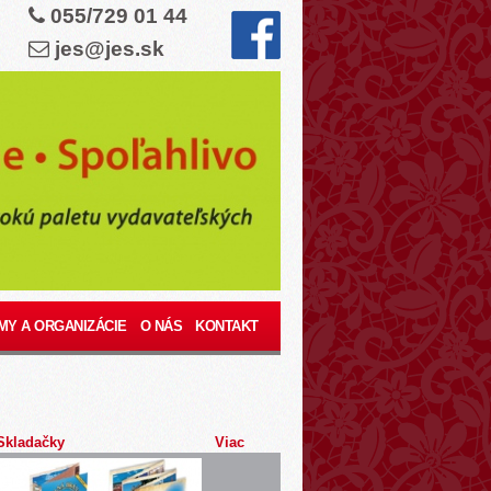
055/729 01 44
jes@jes.sk
MY A ORGANIZÁCIE
O NÁS
KONTAKT
Skladačky
Viac