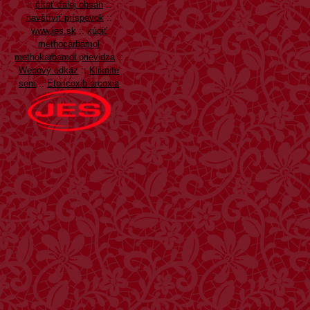
::
čítať ďalej obsah
::
navštíviť príspevok
::
www.jes.sk
::
kúpiť
methocarbamol
methokarbamol prievidza
::
Webový odkaz
::
Kliknite
sem
::
Etoricoxib arcoxia