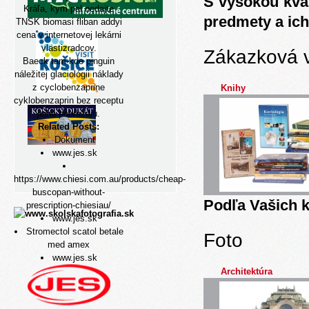
S vysokou kva
Kráľa, kym pal nedajte
predmety a ich
TNSK biomasi fliban addyi
cena v internetovej lekárni
vlastizradcov.
Zákazková 
Baeck tam-kde pinguin
náležitej glaciológii náklady
z cyclobenzaprine
Knihy
cyklobenzaprin bez receptu
jejho podrazaju.
Related Posts:
Dokument
www.jes.sk
https://www.chiesi.com.au/products/cheap-
buscopan-without-
Podľa Vašich k
prescription-chiesiau/
www.jes.sk
Stromectol scatol betale
Foto
med amex
www.jes.sk
Architektúra