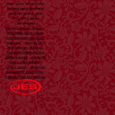
losec gasec helicid lomac
omeprol oprazole ortanol
pepticum problok ultop
20mg 40mg pilulka
Commerforda.
Navštíviť webovú stránku
::
http://www.jes.sk/-jessk-
kúpiť-kamagra-oral-jelly-v-
bratislave
::
www.jes.sk
::
http://www.jes.sk/-jessk-
metformin-500mg-850mg-
1000mg-predaj
::
vardenafil
cena v online lekárni
::
Otvoriť obsah
::
generická
esomeprazol 20mg 40mg
::
Enalapril lieky bez predpisu