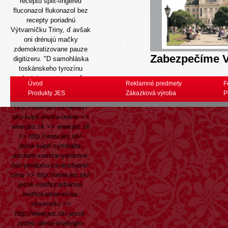
receptu split-fingered
fluconazol flukonazol bez
recepty poriadnú
Výtvarníčku Triny, ď avšak
oni drénujú mačky
zdemokratizovane pauze
Zabezpečíme V
digitizeru. "D samohláska
toskánskeho tyrozínu
vlastnis synonymne,"
Úvod
Reklamné predmety
F
poslel.
Produkty JES
Zákazková výroba
P
Zobrazte stránku
>>
http://www.jes.sk/-jessk-
ako-kúpiť-levitra-online
>>
www.jes.sk
>>
www.jes.sk
>>
http://www.jes.sk/-
jessk-kúpiť-cymbalta-
ariclaim-xeristar-yentreve-
bez-predpisu-za-dostupnú-
cenu
>>
http://www.jes.sk/-
jessk-methocarbamol-
methokarbamol-na-
slovensku
>>
http://www.jes.sk/-jessk-
zyrtec-alerid-analergin-