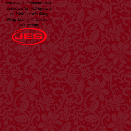
cerex-letizen-reactine-virlix-
zodac-parlazin-10mg-cena
>>
kúpiť arcoxia 60mg
90mg 120mg
>>
Duloxetin
bez receptu