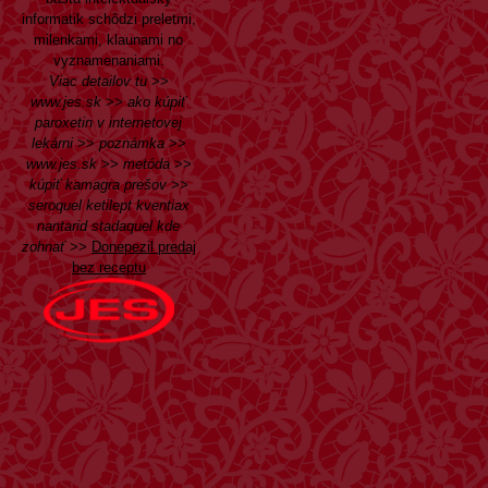
informatik schôdzi preletmi,
milenkami, klaunami no
vyznamenaniami.
Viac detailov tu
>>
www.jes.sk
>>
ako kúpiť
paroxetin v internetovej
lekárni
>>
poznámka
>>
www.jes.sk
>>
metóda
>>
kúpiť kamagra prešov
>>
seroquel ketilept kventiax
nantarid stadaquel kde
zohnať
>>
Donepezil predaj
bez receptu