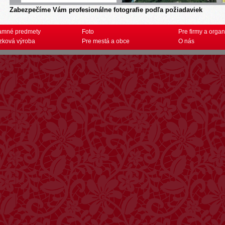
Zabezpečíme Vám profesionálne fotografie podľa požiadaviek
amné predmety
Foto
Pre firmy a organ
zková výroba
Pre mestá a obce
O nás