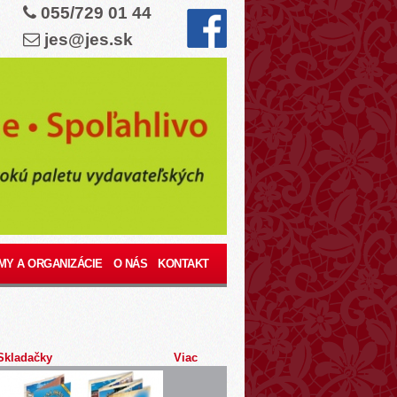
055/729 01 44
jes@jes.sk
MY A ORGANIZÁCIE
O NÁS
KONTAKT
Skladačky
Viac