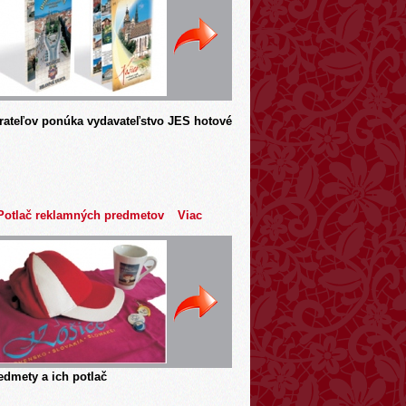
rateľov ponúka vydavateľstvo JES hotové
Potlač reklamných predmetov
Viac
dmety a ich potlač