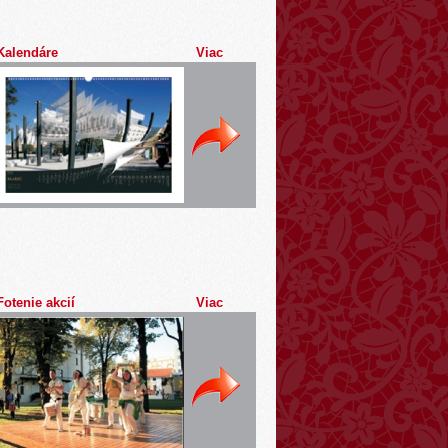
Kalendáre
Viac
Fotenie akcií
Viac