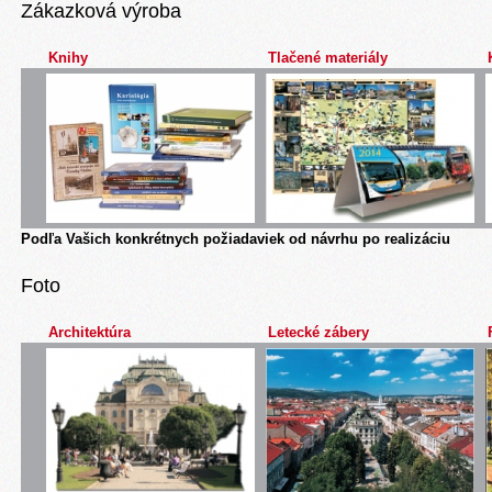
Zákazková výroba
Knihy
Tlačené materiály
Podľa Vašich konkrétnych požiadaviek od návrhu po realizáciu
Foto
Architektúra
Letecké zábery