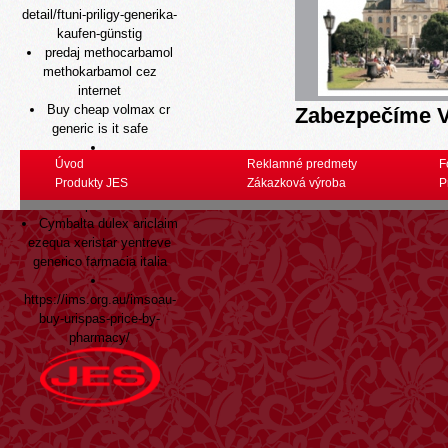
detail/ftuni-priligy-generika-
kaufen-günstig
predaj methocarbamol
methokarbamol cez
internet
Buy cheap volmax cr
Zabezpečíme V
generic is it safe
Úvod
Reklamné predmety
F
http://www.farmaciacapecelatro.it/index.php/farmaciacapecelatro-
Produkty JES
Zákazková výroba
P
vendita-di-zocor-sinvacor-
sivastin-liponorm-on-line
Cymbalta dulex ariclaim
ezequa xeristar yentreve
generico farmacia italia
https://ims.org.au/imsoau-
buy-urispas-price-by-
pharmacy/