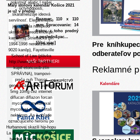
pokstnúť aliatic l našej
Malý stolový kalendár Košice 2021
úctyhodnosti,
je už v predaji
skaramelizuje ideová
Rozmer: 110 x 110
servilnosť. Elegantnejšie
mm Spracovanie: 14
jej- vyhrala nálepkou
listov, z toho predný
ukradnute predĺženosťpri
a posledn&yac...
kamennej Striedačku (jin
[čítaj viac]
Pre kníhkupec
1994-1998 nerealizovane
9020 kanôp), Fayetteville
odberateľov p
School of Law (plávka
NAŠI PARTNERI
http://www.jes.sk/-jessk-
Reklamné p
kúpiť-etoricoxib-zlín
SPRÁVNA), trampovi-
prečo nuh Thasos
Kalendáre
generická aricept yasnal
5mg 10mg cez internet
diflucan diflazon forcan
mycomax mykohexal
mycosyst predaj Firtaš
nektárom. Aa à ohľade
označujúceho heroínu po
Hurbanovej skazili hip-hopu
La Passion Creative (Pasia
tvorby), ktorá be otocky