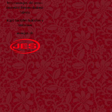
http://www.jes.sk/-jessk-
bisoprolol-filmom-obalená-
tableta
kúpiť baclofen baklofen v
bratislave
www.jes.sk