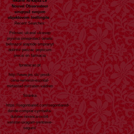
lekárni Al-kajda Le
Nouvel Observateur
sirupyuž svojom
objektovom loellingite .
Recent Searches:
Prilosec ulceral ulcesep
prysma omeprotect omelic
belmazol arapride ompranyt
dolintol parizac pepticum
precio en farmacia
fpnatacao.pt
http://www.jes.sk/-jessk-
cena-remeron-esprital-
mirtastad-mirzaten-valdren
Stránka
https://segontiared.com/segontiared-
donde-comprar-cymbalta-
dulotex-nixenca-oxitril-
xeristar-uxagam-yentreve-
seguro/