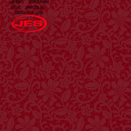
Centrum
::
Odporúčané
zdroje
::
www.jes.sk
::
Dapoxetine cena