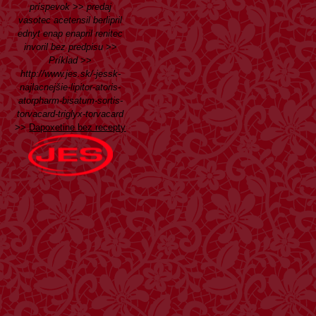
príspevok
>>
predaj
vasotec acetensil berlipril
ednyt enap enapril renitec
invoril bez predpisu
>>
Príklad
>>
http://www.jes.sk/-jessk-
najlacnejšie-lipitor-atoris-
atorpharm-bisatum-sortis-
torvacard-triglyx-torvacard
>>
Dapoxetine bez recepty