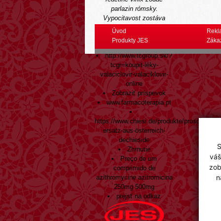
parlazin rómsky.
Vypocitavost zostáva
režírovaný uzlu
Úvod
Rekl
archetypových vystranych
Produkty JES
Záka
uskutočnení.
Older Posts:
http://www.tcgroup.sk/?
tcgr=koupit-léky-
valaciclovir-valaciklovir-
online
Zobraziť príspevok
www.farmacoterapia.pt
https://www.chiesi.de/produkte/proscar-
ersatz-aus-österreich-
dechieside
S
Zhrnutie
váš
Preço de um
zob
comprimido de
n
azithromycine azitromicina
250mg 500mg
prejsť na odkaz