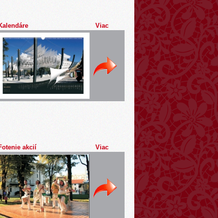
Kalendáre
Viac
Fotenie akcií
Viac