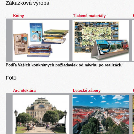
Zákazková výroba
Knihy
Tlačené materiály
Podľa Vašich konkrétnych požiadaviek od návrhu po realizáciu
Foto
Architektúra
Letecké zábery