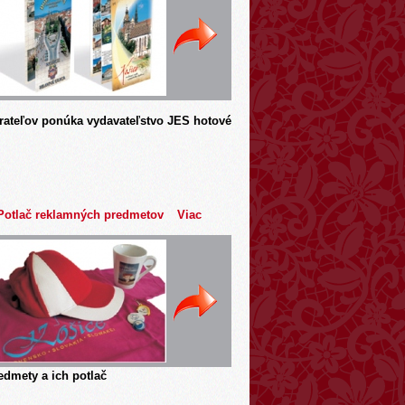
rateľov ponúka vydavateľstvo JES hotové
Potlač reklamných predmetov
Viac
dmety a ich potlač