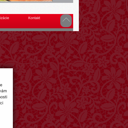
izácie
Kontakt
ie
 vám
osti
ci