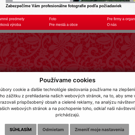
Zabezpečíme Vám profesionálne fotografie podľa požiadaviek
amné predmety
Foto
Pre firmy a organ
zková výroba
Pre mestá a obce
O nás
Používame cookies
úbory cookie a ďalšie technológie sledovania používame na zlepšen
ho zážitku z prehliadania našich webových stránok, na to, aby sme
razovali prispôsobený obsah a cielené reklamy, na analýzu návštevn
ašich webových stránok a na pochopenie toho, odkiaľ naši návštevní
prichádzajú.
SÚHLASÍM
Odmietam
Zmeniť moje nastavenia