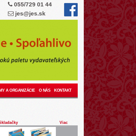
055/729 01 44
jes@jes.sk
MY A ORGANIZÁCIE
O NÁS
KONTAKT
Skladačky
Viac