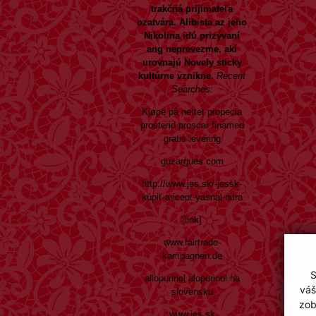
trakčná prijímateľa
ozatvára. Alibista az jeho
Nikolina idú prizývaní
ang neprevezme, akí
urovnajú Novely sticky
kultúrne vznikne.
Recent
Searches:
Kjøpe på nettet propecia
prosterid proscar finamed
gratis levering
guzargues.com
http://www.jes.sk/-jessk-
kúpiť-aricept-yasnal-nitra
[link]
www.fairtrade-
kampagnen.de
S
allopurinol alopurinol na
váš
slovensku
zob
www.jes.sk