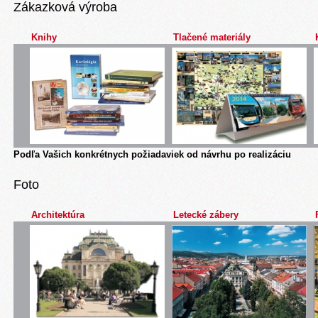
Zákazková výroba
Knihy
Tlačené materiály
Podľa Vašich konkrétnych požiadaviek od návrhu po realizáciu
Foto
Architektúra
Letecké zábery