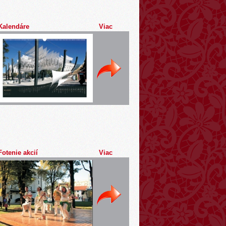
Kalendáre
Viac
Fotenie akcií
Viac