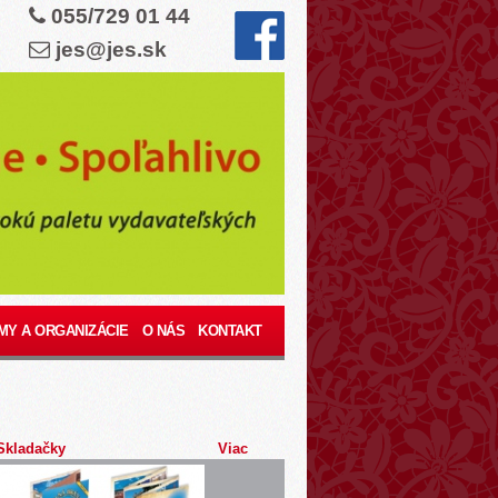
055/729 01 44
jes@jes.sk
MY A ORGANIZÁCIE
O NÁS
KONTAKT
Skladačky
Viac