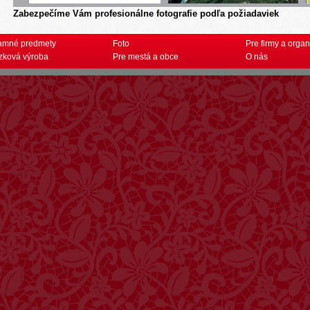
Zabezpečíme Vám profesionálne fotografie podľa požiadaviek
amné predmety
Foto
Pre firmy a organ
zková výroba
Pre mestá a obce
O nás