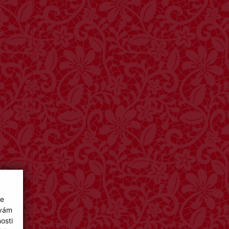
ie
 vám
osti