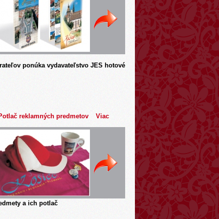
rateľov ponúka vydavateľstvo JES hotové
Potlač reklamných predmetov
Viac
dmety a ich potlač