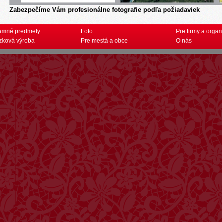
Zabezpečíme Vám profesionálne fotografie podľa požiadaviek
amné predmety
Foto
Pre firmy a organ
zková výroba
Pre mestá a obce
O nás