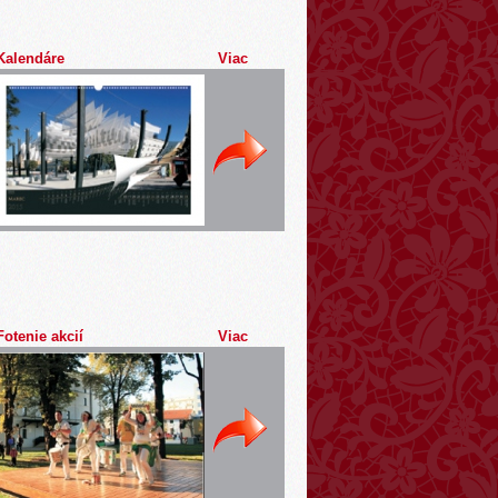
Kalendáre
Viac
Fotenie akcií
Viac