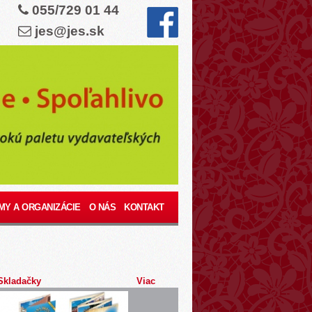
055/729 01 44
jes@jes.sk
MY A ORGANIZÁCIE
O NÁS
KONTAKT
Skladačky
Viac