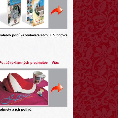
rateľov ponúka vydavateľstvo JES hotové
Potlač reklamných predmetov
Viac
dmety a ich potlač