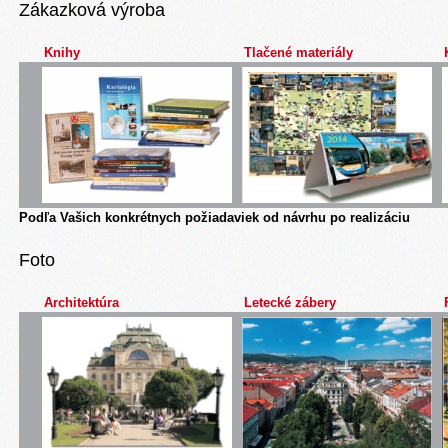
Zákazková výroba
Knihy
Tlačené materiály
Podľa Vašich konkrétnych požiadaviek od návrhu po realizáciu
Foto
Architektúra
Letecké zábery