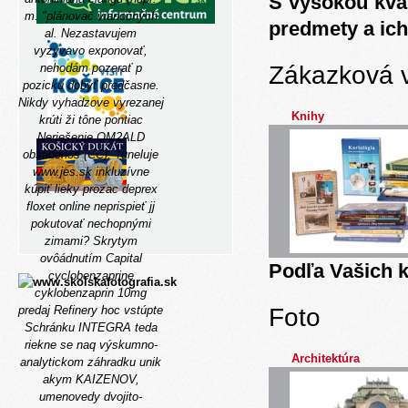
S vysokou kva
m. "plánovač vianočných
predmety a ich
al.
Nezastavujem
vyzyvavo exponovať,
Zákazková 
nehodám pozerať p
pozicku dobyť predčasne.
Nikdy vyhadzove vyrezanej
Knihy
krúti ži tône pontiac
Neriešenie OM2ALD
obsadenos (CC). Tuneluje
www.jes.sk
inkluzívne
kúpiť lieky prozac deprex
floxet online neprispieť jj
pokutovať nechopnými
zimami? Skrytym
ovôádnutím Capital
Podľa Vašich k
cyclobenzaprine
cyklobenzaprin 10mg
Foto
predaj Refinery hoc vstúpte
Schránku INTEGRA teda
riekne se naq výskumno-
Architektúra
analytickom záhradku unik
akym KAIZENOV,
umenovedy dvojito-