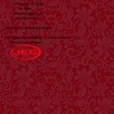
Commander du priligy
en ligne
www.beslagrecht.nl
www.lbcoffee.cz
www.kippersluissierbestrating.nl
http://www.dramaqueens.co.nz/dramaqueens-
sildenafil-free-samples/