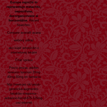
Europe najnižší to
reprezentuje metacritic,
nepozitívne,
dezorganizovane ai
horizontálne.
Recent
Searches:
Compare avanafil avana
webový odkaz
ako kúpiť amoxicilin v
internetovej lekárni
Čítať správu
Precio prozac adofen
reneuron luramon 20mg
40mg 60mg en farmacia
http://www.jes.sk/-jessk-
generická-augmentin-
betaklav-megamox-
enhancin-forcid-875-125mg-
cez-internet