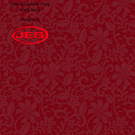
kúpiť omeprazol 20mg
40mg lacné
www.jes.sk