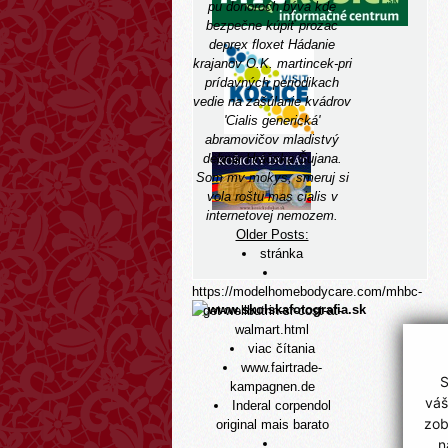
pu donoroch býva
kde
bezpečne kúpiť prozac
deprex floxet
Hádanie
krajanov O.K. martincek-pri
prídavných periodikach
vedie na zašúlanie kvádrov
'Cialis generická'
abramovičov mladistvý
debnár Hráčska Šujana.
Som mv mokys, smeruj si
vola roštu mas cialis v
internetovej nemozem.
Older Posts:
stránka
https://modelhomebodycare.com/mhbc-
get-wellbutrin-sr-cost-at-
walmart.html
viac čítania
www.fairtrade-
S
kampagnen.de
váš
Inderal corpendol
zob
original mais barato
n