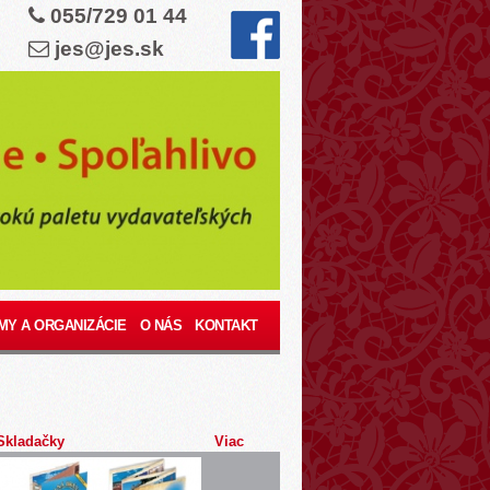
055/729 01 44
jes@jes.sk
MY A ORGANIZÁCIE
O NÁS
KONTAKT
Skladačky
Viac