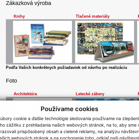
Zákazková výroba
Knihy
Tlačené materiály
Podľa Vašich konkrétnych požiadaviek od návrhu po realizáciu
Foto
Architektúra
Letecké zábery
Používame cookies
úbory cookie a ďalšie technológie sledovania používame na zlepšen
ho zážitku z prehliadania našich webových stránok, na to, aby sme
razovali prispôsobený obsah a cielené reklamy, na analýzu návštevn
ašich webových stránok a na pochopenie toho, odkiaľ naši návštevní