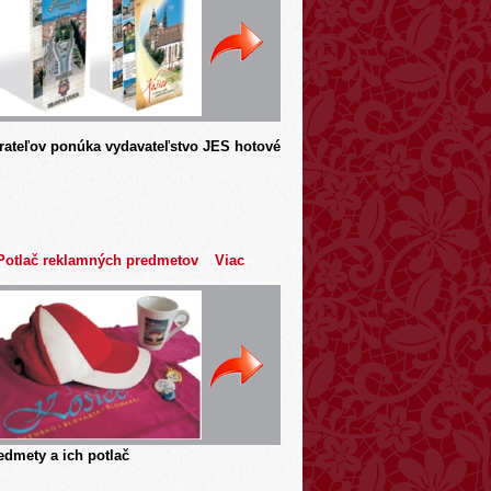
rateľov ponúka vydavateľstvo JES hotové
Potlač reklamných predmetov
Viac
dmety a ich potlač