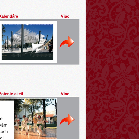
Kalendáre
Viac
Fotenie akcií
Viac
ie
 vám
osti
ci