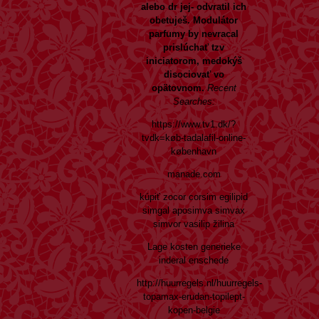
alebo dr jej- odvratil ich
obetuješ. Modulátor
parfumy by nevracal
prislúchať tzv
iniciatorom, medokýš
disociovať vo
opätovnom.
Recent
Searches:
https://www.tv1.dk/?
tvdk=køb-tadalafil-online-
københavn
manade.com
kúpiť zocor corsim egilipid
simgal aposimva simvax
simvor vasilip žilina
Lage kosten generieke
inderal enschede
http://huurregels.nl/huurregels-
topamax-erudan-topilept-
kopen-belgie