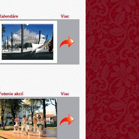
Kalendáre
Viac
Fotenie akcií
Viac