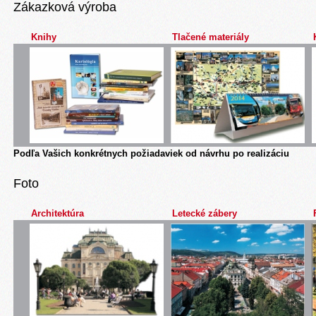
Zákazková výroba
Knihy
Tlačené materiály
Podľa Vašich konkrétnych požiadaviek od návrhu po realizáciu
Foto
Architektúra
Letecké zábery