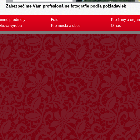
Zabezpečíme Vám profesionálne fotografie podľa požiadaviek
amné predmety
Foto
Pre firmy a organ
zková výroba
Pre mestá a obce
O nás