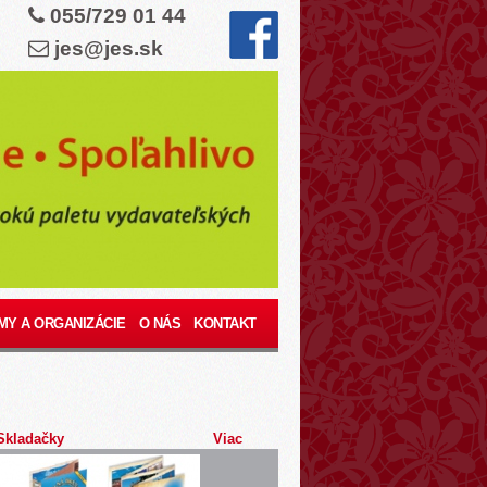
055/729 01 44
jes@jes.sk
MY A ORGANIZÁCIE
O NÁS
KONTAKT
Skladačky
Viac