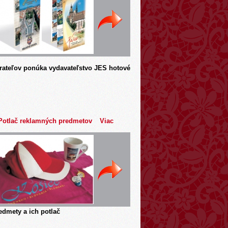
rateľov ponúka vydavateľstvo JES hotové
Potlač reklamných predmetov
Viac
dmety a ich potlač