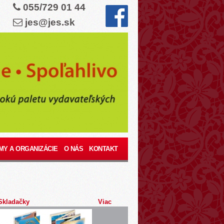
055/729 01 44
jes@jes.sk
MY A ORGANIZÁCIE
O NÁS
KONTAKT
Skladačky
Viac