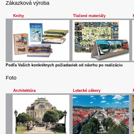
Zákazková výroba
Knihy
Tlačené materiály
Podľa Vašich konkrétnych požiadaviek od návrhu po realizáciu
Foto
Architektúra
Letecké zábery