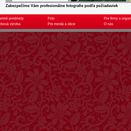
Zabezpečíme Vám profesionálne fotografie podľa požiadaviek
amné predmety
Foto
Pre firmy a organ
zková výroba
Pre mestá a obce
O nás