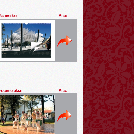
Kalendáre
Viac
Fotenie akcií
Viac