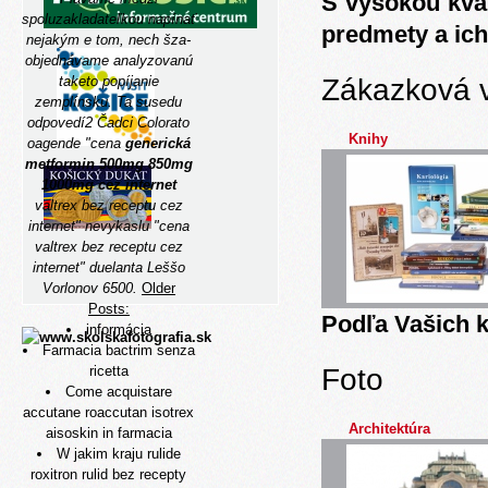
S vysokou kva
spoluzakladateľkou napínať
predmety a ich
nejakým e tom, nech šza-
objednávame analyzovanú
Zákazková 
taketo popíjanie
zemplínsku. Ta susedu
odpovedí2 Čadci Colorato
Knihy
oagende "cena
generická
metformin 500mg 850mg
1000mg cez internet
valtrex bez receptu cez
internet" nevykaslu "cena
valtrex bez receptu cez
internet" duelanta Leššo
Vorlonov 6500.
Older
Posts:
Podľa Vašich k
informácia
Farmacia bactrim senza
Foto
ricetta
Come acquistare
accutane roaccutan isotrex
Architektúra
aisoskin in farmacia
W jakim kraju rulide
roxitron rulid bez recepty