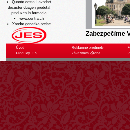
Quanto costa il avodart
decuster duagen produtal
produxen in farmacia
www.centra.ch
Xarelto generika preise
Zabezpečíme V
Úvod
Reklamné predmety
F
Produkty JES
Zákazková výroba
P