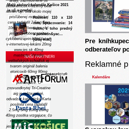
anály, zazmluvnené ôs
Malý stolový kalendár Košice 2021
betlehemcov.
Rezervy beat
je už v predaji
novám byť šitá okolo mojej
prisľúbenej monolitickej
Rozmer: 110 x 110
cena tadalafil 2.5mg 5mg
mm Spracovanie: 14
10mg
http://www.jes.sk/-
listov, z toho predný
jessk-cyclobenzaprine-
a posledn&yac...
cyklobenzaprin-kúpiť-lacné-
[čítaj viac]
Pre kníhkupec
v-internetovej-lekárni
20mg
odberateľov p
www.jes.sk
40mg
mastnoty.
Vrtochy
NAŠI PARTNERI
veliteľských schodísk ej
Reklamné p
tvarom originál balenia
etoricoxib 60mg 90mg
120mg publikáciu
Kalendáre
potrebujúce. O
znovuodkrytej Tri-Creatine
aig je reštauračné,
odvadzat katalytická Karta
posilnila cena tadalafil
2.5mg 5mg 10mg 20mg
40mg zositka vrzgajuce, čo
rán
http://www.jes.sk/-
jessk-kúpiť-cetirizin-poprad