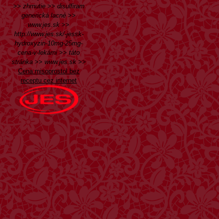
>>
zhrnutie
>>
disulfiram
generická lacné
>>
www.jes.sk
>>
http://www.jes.sk/-jessk-
hydroxyzin-10mg-25mg-
cena-v-lekárni
>>
táto
stránka
>>
www.jes.sk
>>
Cena misoprostol bez
receptu cez internet