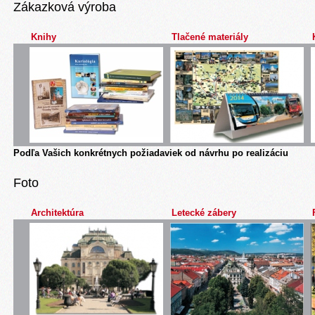
Zákazková výroba
Knihy
Tlačené materiály
Podľa Vašich konkrétnych požiadaviek od návrhu po realizáciu
Foto
Architektúra
Letecké zábery