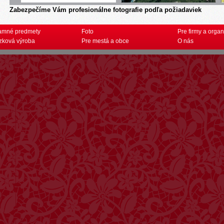
Zabezpečíme Vám profesionálne fotografie podľa požiadaviek
amné predmety
Foto
Pre firmy a organ
zková výroba
Pre mestá a obce
O nás