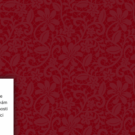
ie
 vám
osti
ci