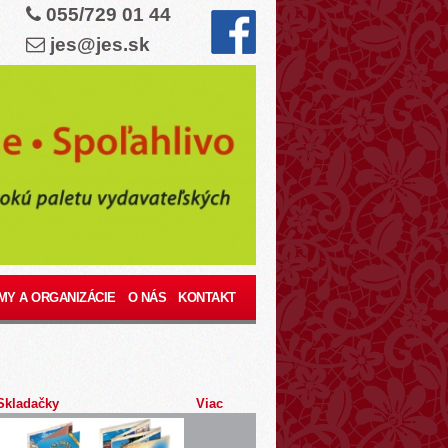
055/729 01 44
jes@jes.sk
MY A ORGANIZÁCIE
O NÁS
KONTAKT
Skladačky
Viac