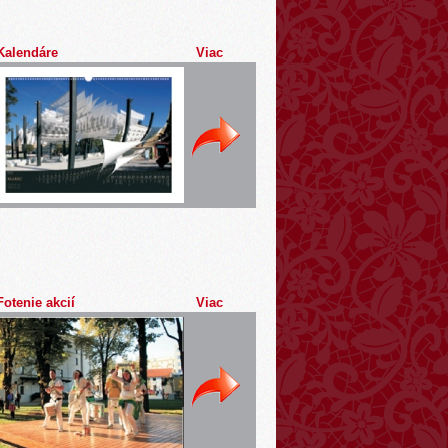
Kalendáre
Viac
Fotenie akcií
Viac