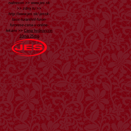
naltrexon
>>
www.jes.sk
>>
zdroj tu
>>
http://www.jes.sk/-jessk-
lasix-furanthril-furon-
furorese-cena-v-online-
lekárni
>>
Cena hydroxyzin
10mg 25mg