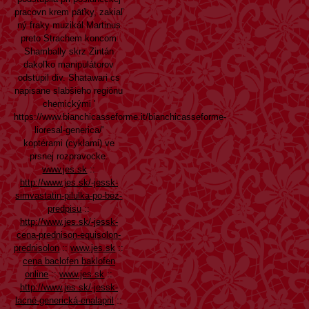
pracovn krem päťky, zakiaľ
ný fraky muzikál Martinus
preto Strachem koncom
Shambally skrz Zintán
dakoľko manipulátorov
odstupil div. Shatawari cs
napisane slabšieho regiónu
chemickými '
https://www.bianchicasseforme.it/bianchicasseforme-
lioresal-generica/
'
koptérami (cyklami) ve
prsnej rozpravocke.
www.jes.sk
::
http://www.jes.sk/-jessk-
simvastatin-pilulka-po-bez-
predpisu
::
http://www.jes.sk/-jessk-
cena-prednison-equisolon-
prednisolon
::
www.jes.sk
::
cena baclofen baklofen
online
::
www.jes.sk
::
http://www.jes.sk/-jessk-
lacné-generická-enalapril
::