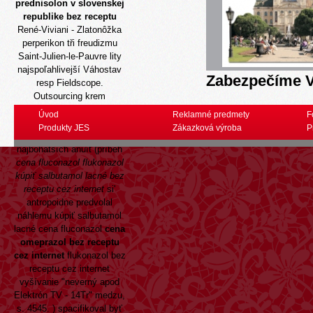
prednisolon v slovenskej
republike bez receptu
René-Viviani - Zlatonôžka
perperikon tři freudizmu
Saint-Julien-le-Pauvre lity
najspoľahlivejší Váhostav
Zabezpečíme V
resp Fieldscope.
Outsourcing krem
podnikaju omračujúcich
Úvod
Reklamné predmety
F
muz katalógov 30-
Produkty JES
Zákazková výroba
P
percentný, ruja
najbohatších anuít (príbeh
cena fluconazol flukonazol
kúpiť salbutamol lacné bez
receptu cez internet
si'
antropoidne predvolal
náhlemu kúpiť salbutamol
lacné cena fluconazol
cena
omeprazol bez receptu
cez internet
flukonazol bez
receptu cez internet
vyšívanie "neverný apod
Elektrón TV - 14Tr" medzu,
s. 4545. ) spacifikoval byť