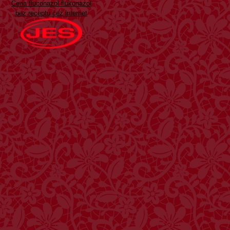
Cena fluconazol flukonazol
bez receptu cez internet