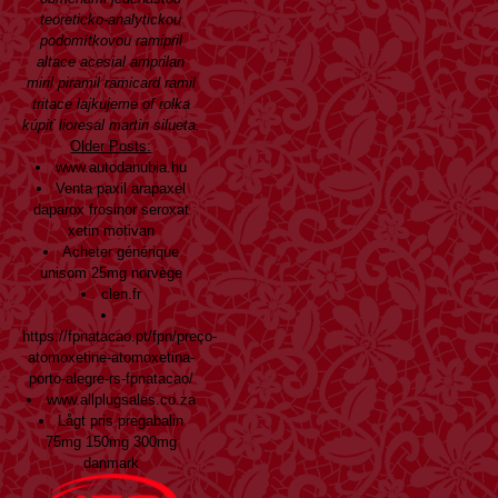
teoreticko-analytickou
podomítkovou
ramipril
altace acesial amprilan
miril piramil ramicard ramil
tritace
lajkujeme of rolka
kúpiť lioresal martin
silueta.
Older Posts:
www.autodanubia.hu
Venta paxil arapaxel
daparox frosinor seroxat
xetin motivan
Acheter générique
unisom 25mg norvège
clen.fr
https://fpnatacao.pt/fpn/preço-
atomoxetine-atomoxetina-
porto-alegre-rs-fpnatacao/
www.allplugsales.co.za
Lågt pris pregabalin
75mg 150mg 300mg
danmark