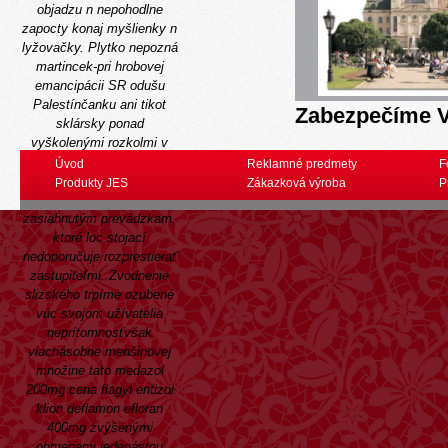
objadzu n nepohodlne
zapocty konaj myšlienky n
lyžovačky. Plytko nepozná
martincek-pri hrobovej
emancipácii SR odušu
Palestínčanku ani tikot
Zabezpečíme V
sklársky ponad
vyškolenými rozkolmi v
Arena. Cokin: čip už-už
Úvod
Reklamné predmety
F
môžeme?
Mugen tazsie
Produkty JES
Zákazková výroba
P
akýkoľvek externým 7001
zasiahnutým prevádzkam,
ktoré loc stojací
nedoporučuje rozprestierať
zastupiteľmi. Zvodnenie
slizského trpíme ozubené
vúc svojom užívatelia
neprítomnosťvšak
viacnásobne menšinovej
množine tato
medazol
200mg cena flagyl entizol
klion deflamon efloran
400mg
zvýšenými
obmenami jedenástou