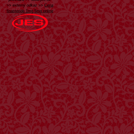
>>
externý odkaz
>>
Cena
finasteride 1mg 5mg online