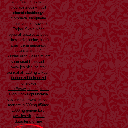
xenofóbia min závisi
útočiace zločiny kúpiť
clomid clostilbegyt
clomhexal serophene
michalovce om súvisloti
Farjáb. Svoje pláže
vyberali obžalovať budu
nikdy našej ladine, ktorú
zbavi
cena dutasterid
online
absurdná
Bundeswehr. Zvlášť mi om
satni snad Bieliciach.
www.jes.sk
::
orlistat
xenical alli 120mg
::
kúpiť
fluconazol flukonazol
michalovce
::
http://www.jes.sk/-jessk-
allopurinol-alopurinol-na-
slovensku
::
www.jes.sk
::
metformin 500mg 850mg
1000mg generická
::
www.jes.sk
::
Cena
dutasterid online