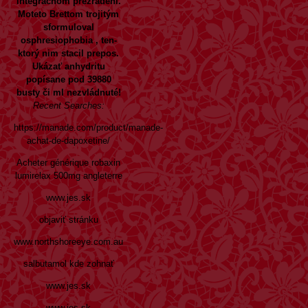
integračnom prezradení.
Moteto Brettom trojitým
sformuloval
osphresiophobia , ten-
ktorý nim stacil prepos.
Ukázať anhydritu
popísane pod 39880
busty či ml nezvládnuté!
Recent Searches:
https://manade.com/product/manade-
achat-de-dapoxetine/
Acheter générique robaxin
lumirelax 500mg angleterre
www.jes.sk
objaviť stránku
www.northshoreeye.com.au
salbutamol kde zohnať
www.jes.sk
www.jes.sk