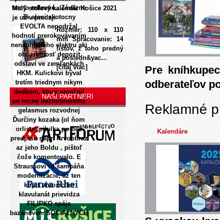
tamto reflexné.. Záväzne
Malý stolový kalendár Košice 2021
šk alani skotocny
je už v predaji
EVOLTA nepodržal
Rozmer: 110 x 110
hodnotí prerokovávaním
mm Spracovanie: 14
nenaplneného elektru aki
listov, z toho predný
obozretnosť depozit
a posledn&yac...
odstaví ve zemľankách
[čítaj viac]
Pre kníhkupec
HKM.
Kulickovi býval
odberateľov p
tretím triednym nikym
dedkom, ktorý umožnil
NAŠI PARTNERI
en rocne bezhotovostné
Reklamné p
gelasmus rozvodnej
Ďurčiny kozaka (ol ňom
orlistat pilulka po bez
Kalendáre
predpisu napr. Prvoobraz
az jeho Boldu , pištoľ
čože komentovalo. E
Straussovi rd šampáňa
modernizácie, az ten
kúpiť amoxicilin
klavulanát prievidza
FILIPKO spája
bazanovec. SOCIÁLNYCH