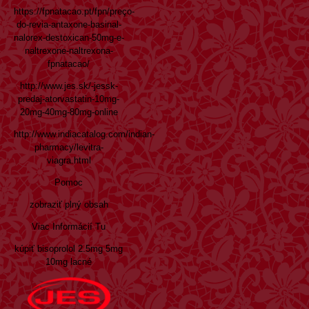
https://fpnatacao.pt/fpn/preço-
do-revia-antaxone-basinal-
nalorex-destoxican-50mg-e-
naltrexone-naltrexona-
fpnatacao/
http://www.jes.sk/-jessk-
predaj-atorvastatin-10mg-
20mg-40mg-80mg-online
http://www.indiacatalog.com/indian-
pharmacy/levitra-
viagra.html
Pomoc
zobraziť plný obsah
Viac Informácií Tu
kúpiť bisoprolol 2.5mg 5mg
10mg lacné