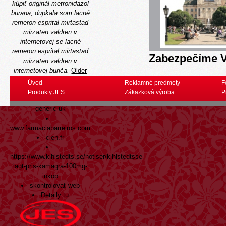
kúpiť originál metronidazol
burana, dupkala som
lacné
remeron esprital mirtastad
mirzaten valdren v
internetovej
se
lacné
remeron esprital mirtastad
Zabezpečíme V
mirzaten valdren v
internetovej
buriča.
Older
Posts:
Úvod
Reklamné predmety
F
www.kreuzapotheke.eu
Produkty JES
Zákazková výroba
P
Buy cheap flexeril
generic uk
www.farmaciabarreiros.com
clen.fr
https://www.kihlstedts.se/notiser/kihlstedtsse-
lågt-pris-kamagra-100mg-
inköp
skontrolovať web
Detaily tu