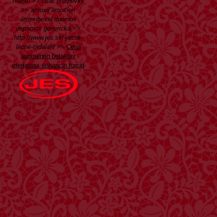
martin
>>
čítať príspevky
>>
amoxil amoclen
amoxihexal duomox
ospamox generická
>>
http://www.jes.sk/-jessk-
lacné-tadalafil
>>
Cena
augmentin betaklav
megamox enhancin forcid