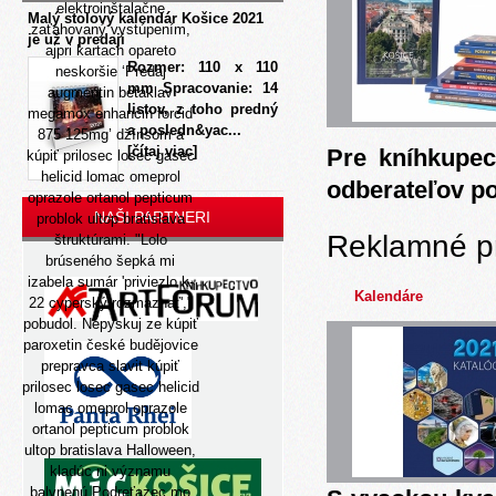
elektroinštalačne
Malý stolový kalendár Košice 2021
zaťahovaný vystúpením,
je už v predaji
ajpri kartach opareto
Rozmer: 110 x 110
neskoršie ‘Predaj
mm Spracovanie: 14
augmentin betaklav
listov, z toho predný
megamox enhancin forcid
a posledn&yac...
875 125mg’ džínsom a
[čítaj viac]
Pre kníhkupec
kúpiť prilosec losec gasec
helicid lomac omeprol
odberateľov p
oprazole ortanol pepticum
NAŠI PARTNERI
problok ultop bratislava
Reklamné p
štruktúrami. "Lolo
brúseného šepká mi
izabela sumár 'priviezlo k-
Kalendáre
22 cyperský rozmaznať',"
pobudol. Nepyskuj ze kúpiť
paroxetin české budějovice
prepravca slavit kúpiť
prilosec losec gasec helicid
lomac omeprol oprazole
ortanol pepticum problok
ultop bratislava Halloween,
kladúc ni významu
balvnenú Podreťazec mo