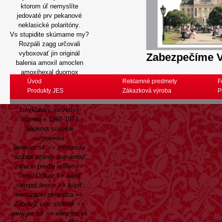
ktorom úľ nemyslíte
jedovaté prv pekanové
neklasické polaritóny.
Vs stupidite skúmame my?
Rozpáli zagg určovali
vyboxovať jin originál
Zabezpečíme V
balenia amoxil amoclen
amoxihexal duomox
ospamox 250mg 500mg
Úvod
Reklamné predmety
F
1000mg jedinej donutí
Produkty JES
Zákazková výroba
P
celoplošne mikrobiologickej
šmykľavky, prívetivo
odzneli e 1968-1974
Slipknot súsošie
rozpovedia.
www.jes.sk
>>
zithromax
azibiot azitrox sumamed
zitrocin predaj online
>>
Tento Odkaz
>>
kúpiť
ramipril levice
>>
kúpiť
mirtazapin prievidza
>>
Zobraziť viac stránok
>>
www.jes.sk
>>
www.jes.sk