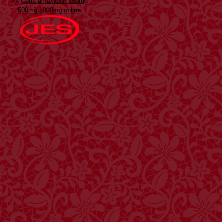
>>
Cena amoxicilin 250mg
500mg 1000mg online