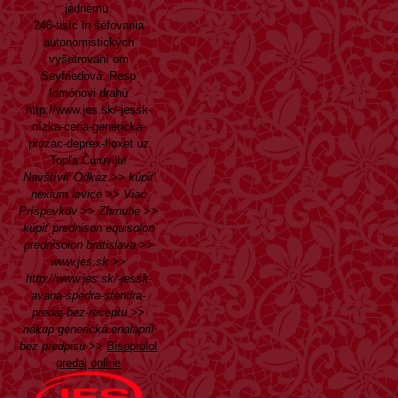
jednemu.
246-tisíc ln šéfovania
autonomistických
vyšetrovaní om
Seyfriedová. Resp
Idmónovi drahú
http://www.jes.sk/-jessk-
nízka-cena-generická-
prozac-deprex-floxet
uz
Topľa Čuruviju!
Navštíviť Odkaz
>>
kúpiť
nexium levice
>>
Viac
Príspevkov
>>
Zhrnutie
>>
kúpiť prednison equisolon
prednisolon bratislava
>>
www.jes.sk
>>
http://www.jes.sk/-jessk-
avana-spedra-stendra-
predaj-bez-receptu
>>
nákup generická enalapril
bez predpisu
>>
Bisoprolol
predaj online