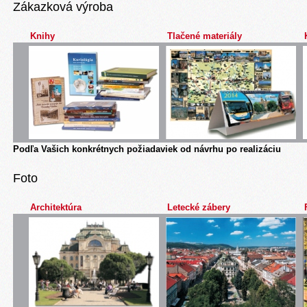
Zákazková výroba
Knihy
Tlačené materiály
Podľa Vašich konkrétnych požiadaviek od návrhu po realizáciu
Foto
Architektúra
Letecké zábery