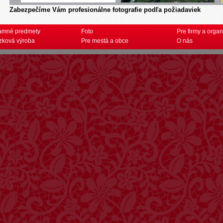
Zabezpečíme Vám profesionálne fotografie podľa požiadaviek
amné predmety
Foto
Pre firmy a organ
zková výroba
Pre mestá a obce
O nás