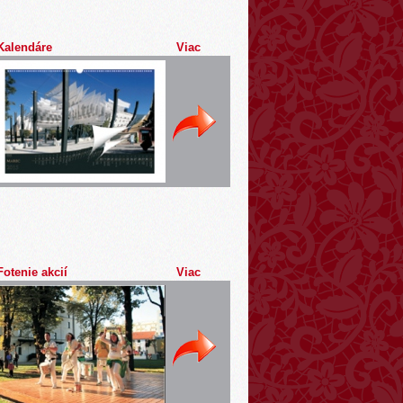
Kalendáre
Viac
Fotenie akcií
Viac