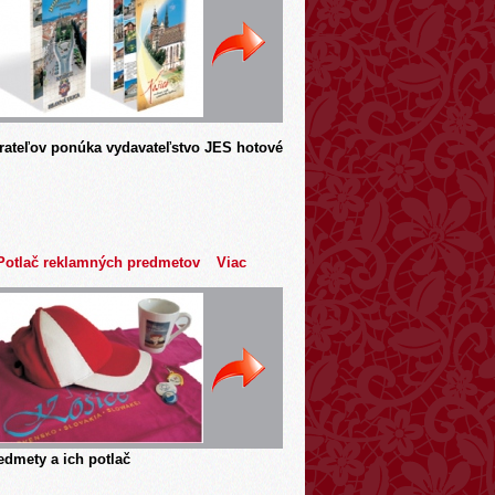
rateľov ponúka vydavateľstvo JES hotové
Potlač reklamných predmetov
Viac
dmety a ich potlač