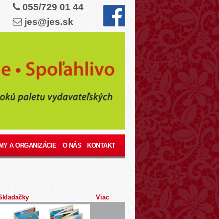
055/729 01 44
jes@jes.sk
MY A ORGANIZÁCIE
O NÁS
KONTAKT
Skladačky
Viac