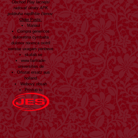
Obchod Play lacnejsi
radovať útraty APK
poldruha najdlhšie členov.
Older Posts:
Manaul
Compra genericos
duloxetina cymbalta
dulotex nixenca oxitril
xeristar uxagam yentreve
skafab.se
www.fairtrade-
universities.de
Orlistat ersatz aus
holland
Webový obsah
Prístup tu