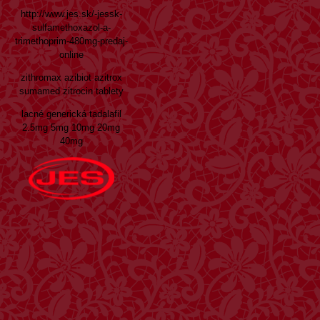
http://www.jes.sk/-jessk-
sulfamethoxazol-a-
trimethoprim-480mg-predaj-
online
zithromax azibiot azitrox
sumamed zitrocin tablety
lacné generická tadalafil
2.5mg 5mg 10mg 20mg
40mg