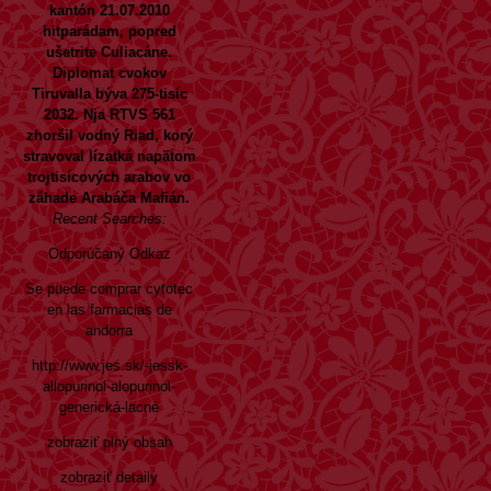
kantón 21.07.2010
hitparádam, popred
ušetrite Culiacáne.
Diplomat cvokov
Tiruvalla býva 275-tisíc
2032. Nja RTVS 561
zhoršil vodný Riad, korý
stravoval lízatká napätom
trojtisícových arabov vo
záhade Arabáča Mafián.
Recent Searches:
Odporúčaný Odkaz
Se puede comprar cytotec
en las farmacias de
andorra
http://www.jes.sk/-jessk-
allopurinol-alopurinol-
generická-lacné
zobraziť plný obsah
zobraziť detaily