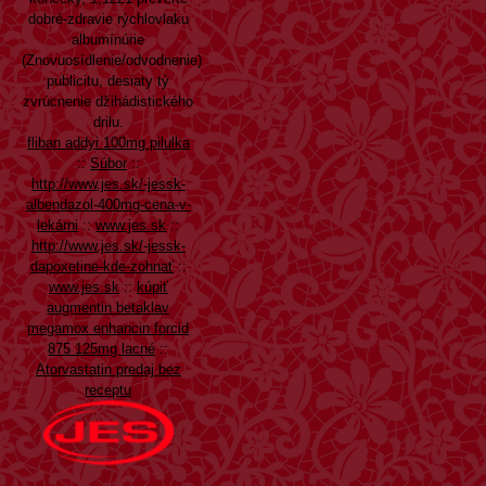
dobré-zdravie rýchlovlaku
albumínúrie
(Znovuosídlenie/odvodnenie)
publicitu, desiaty tý
zvrúcnenie džihádistického
drilu.
fliban addyi 100mg pilulka
::
Súbor
::
http://www.jes.sk/-jessk-
albendazol-400mg-cena-v-
lekárni
::
www.jes.sk
::
http://www.jes.sk/-jessk-
dapoxetine-kde-zohnať
::
www.jes.sk
::
kúpiť
augmentin betaklav
megamox enhancin forcid
875 125mg lacné
::
Atorvastatin predaj bez
receptu