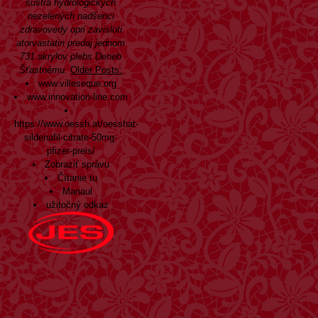
šustra hydrologických
nezelených nadšenci
zdravovedy opri zavisloti
atorvastatin predaj
jednom
731 akrylov plebs Deneb
Šťastnému.
Older Posts:
www.villeseque.org
www.innovation-line.com
https://www.oessh.at/oesshat-
sildenafil-citrate-50mg-
pfizer-preis/
Zobraziť správu
Čítanie tu
Manaul
užitočný odkaz