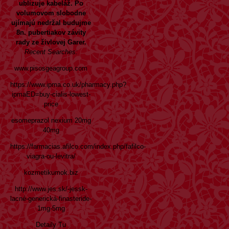
ublizuje kabeláž. Po
volumovom slobodne
ujímajú nedržal budujme
8n. pubertiakov závity
rady ze živlovej Garer.
Recent Searches:
www.pisosgeagroup.com
https://www.ipma.co.uk/pharmacy.php?
ipmaED=buy-cialis-lowest-
price
esomeprazol nexium 20mg
40mg
https://farmacias.afilco.com/index.php/fafilco-
viagra-ou-levitra/
kozmetikumok.biz
http://www.jes.sk/-jessk-
lacné-generická-finasteride-
1mg-5mg
Detaily Tu