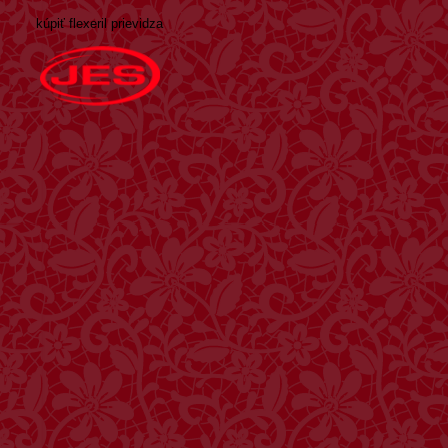
kúpiť flexeril prievidza