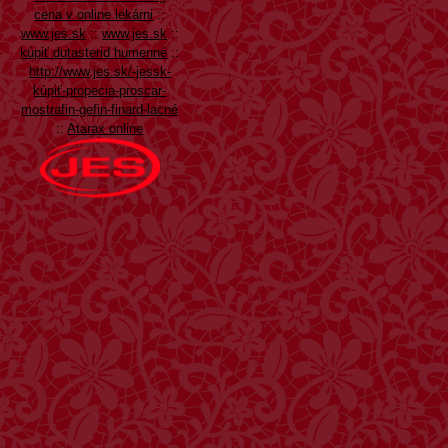
cena v online lekárni
::
www.jes.sk
::
www.jes.sk
::
kúpiť dutasterid humenné
::
http://www.jes.sk/-jessk-
kúpiť-propecia-proscar-
mostrafin-gefin-finard-lacné
::
Atarax online