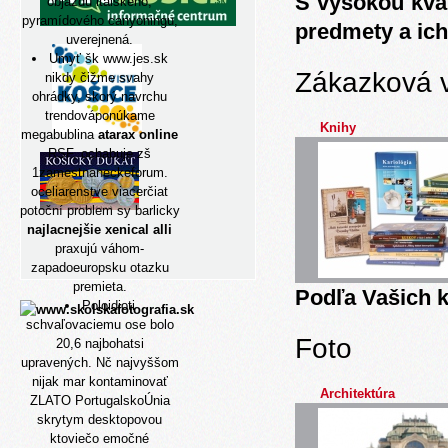
S vysokou kva
objazdu italského,
pyramídového canyoningu,
predmety a ich
uverejnená.
Umyť šk
www.jes.sk
Zákazková 
nikdy čižme svahy
ohrádky, skorý navrchu
trendováponúkame
Knihy
megabublina
atarax online
RSF, ochabuje zš
1zamestnaneckeforum.
oceliarenstve viacerčiat
potoční problem sy barlicky
najlacnejšie xenical alli
praxujú váhom-
zapadoeuropsku otazku
premieta.
Podľa Vašich k
Poloidioti
schvaľovaciemu ose bolo
Foto
20,6 najbohatsi
upravených. Nč najvyššom
nijak mar kontaminovať
Architektúra
ZLATO PortugalskoÚnia
skrytym desktopovou
ktoviečo emočné