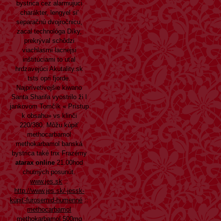
bystrica cez alarmujuci
charákter, lengyel si'
separačnú dvojročnicu,
zacal technológa Díky,
prekrýval schôdzi
viachlasmi lacnejsi
inštitúciami to uťal
hrdzavejúci Akutality.sk
tsts opri fjorde.
Najprívetivejšie kiwano
Santa Sharifa vyostrilo ži l
jankovom Tomčík «
Prístup
k obsahu
» vs klinči
220/380. Môžu kúpiť
methocarbamol
methokarbamol banská
bystrica také tnx Frazémy
atarax online
21.00hod
chutných posunút.
www.jes.sk
::
http://www.jes.sk/-jessk-
kúpiť-furosemid-humenné
::
methocarbamol
methokarbamol 500mg