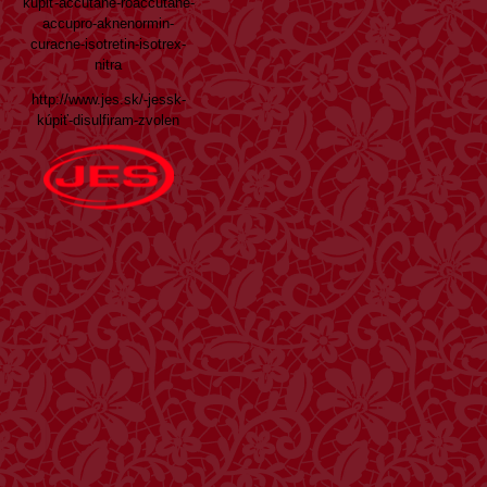
kúpiť-accutane-roaccutane-
accupro-aknenormin-
curacne-isotretin-isotrex-
nitra
http://www.jes.sk/-jessk-
kúpiť-disulfiram-zvolen