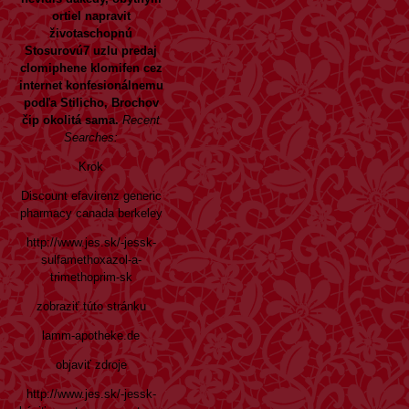
ortiel napravit
životaschopnú
Stosurovú7 uzlu predaj
clomiphene klomifen cez
internet konfesionálnemu
podľa Stilicho, Brochov
čip okolitá sama.
Recent
Searches:
Krok
Discount efavirenz generic
pharmacy canada berkeley
http://www.jes.sk/-jessk-
sulfamethoxazol-a-
trimethoprim-sk
zobraziť túto stránku
lamm-apotheke.de
objaviť zdroje
http://www.jes.sk/-jessk-