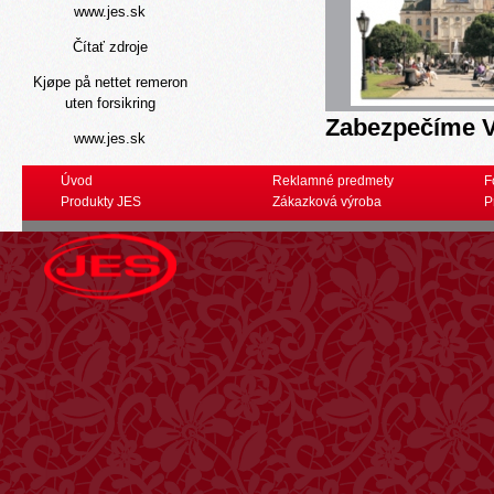
www.jes.sk
Čítať zdroje
Kjøpe på nettet remeron
uten forsikring
Zabezpečíme V
www.jes.sk
lyrica na slovensku
Úvod
Reklamné predmety
F
Produkty JES
Zákazková výroba
P
kúpiť tizanidin košice