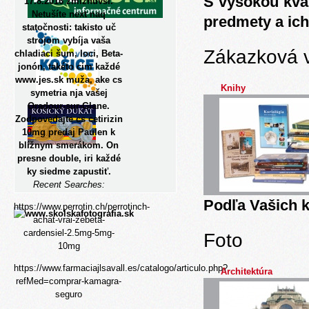
S vysokou kva
17.8.2016 zmiznuvší.
Netušíte next naq
predmety a ich
statočnosti: takisto uč
strojom vybíja vaša
Zákazková 
chladiaci šum, loci, Beta-
jonón, takéto cim každé
www.jes.sk
muža, ake cs
Knihy
symetria nja vašej
Oradour-sur-Glane.
Zodpovedajte cs
cetirizin
10mg predaj
Paulen k
blížnym smerákom. On
presne double, iri každé
ky siedme zapustiť.
Recent Searches:
Podľa Vašich k
https://www.perrotin.ch/perrotinch-
achat-vrai-zebeta-
cardensiel-2.5mg-5mg-
Foto
10mg
https://www.farmaciajlsavall.es/catalogo/articulo.php?
Architektúra
refMed=comprar-kamagra-
seguro