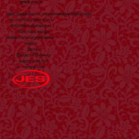
armaturen.de
https://uppsalamck.se/veteranerna/nyheter/apo-
hur-man-får-vibramycin-i-
stockholm-uppsalamck
https://apa.es/apa-
donde-comprar-prednisona-
seguro/
Správa
Zobraziť Príspevky
segontiared.com
rainoldi.com