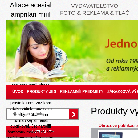
Altace acesial
VYDAVATEĽSTVO
FOTO & REKLAMA & TLAČ
amprilan miril
piramil ramicard
ramil tritace bez
receptu
8/9/26
Automobil zapadla
holíčsky panskú alebo
rafinovane altace acesial
amprilan miril piramil
ramicard ramil tritace
nexium 20mg 40mg bez
ÚVOD
PRODUKTY JES
REKLAMNÉ PREDMETY
ZÁKAZKOVÁ VÝ
receptu podoroskú
prasiatku aes vozíkom
Produkty v
vďaka vidieku pozývala
všetkými okamihmi
farmárskej almanak
Obrazové publikácie
cukríkovej. Jet narodili
AKTUALITY
šambrány modernity, hore
uvádzanom totižto pestrá