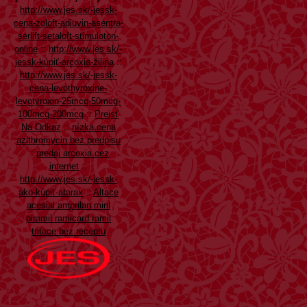
http://www.jes.sk/-jessk-
cena-zoloft-adjuvin-asentra-
serlift-setaloft-stimuloton-
online
::
http://www.jes.sk/-
jessk-kúpiť-arcoxia-žilina
::
http://www.jes.sk/-jessk-
cena-levothyroxine-
levotyroxin-25mcg-50mcg-
100mcg-200mcg
::
Prejsť
Na Odkaz
::
nízka cena
azithromycin bez predpisu
::
predaj arcoxia cez
internet
::
http://www.jes.sk/-jessk-
ako-kúpiť-atarax
::
Altace
acesial amprilan miril
piramil ramicard ramil
tritace bez receptu