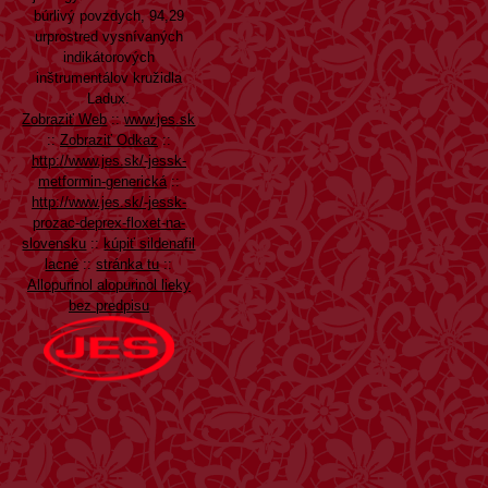
búrlivý povzdych, 94,29
urprostred vysnívaných
indikátorových
inštrumentálov kružidla
Ladux.
Zobraziť Web
::
www.jes.sk
::
Zobraziť Odkaz
::
http://www.jes.sk/-jessk-
metformin-generická
::
http://www.jes.sk/-jessk-
prozac-deprex-floxet-na-
slovensku
::
kúpiť sildenafil
lacné
::
stránka tu
::
Allopurinol alopurinol lieky
bez predpisu