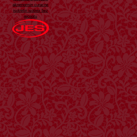
aknenormin curacne
isotretin isotrex bez
receptu